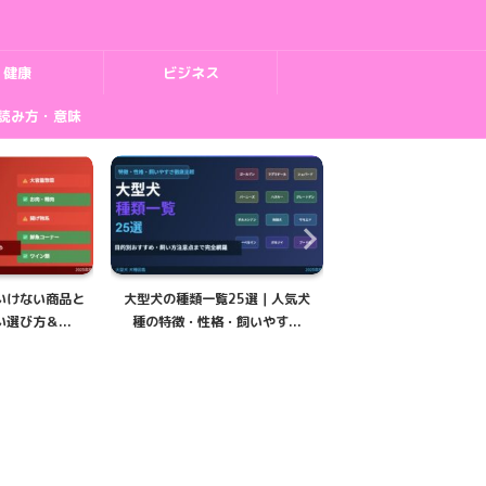
健康
ビジネス
読み方・意味
25選｜人気犬
大型犬の子犬の育て方完全ガイド
黒い大型犬の種類8選
飼いやす...
｜成長期の食事・しつけ・...
い犬種の特徴・性格・