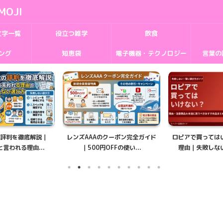
MOJI
文字一覧
役立つ雑学
飲食
ング
知恵袋
電子機器・テクノロジー
言葉の
のクーポン完全ガイド
ロピアで買ってはいけない商品と
大型犬の種類一覧
OFFの使い...
理由｜失敗しない選び方＆...
種の特徴・性格・