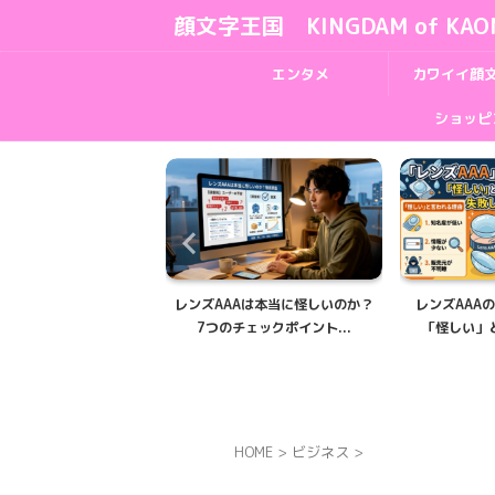
顔文字王国 KINGDAM of KAO
エンタメ
カワイイ顔
ショッピ
AAは本当に怪しいのか？
レンズAAAの評判を徹底解説｜
レンズAAA
チェックポイント...
「怪しい」と言われる理由...
｜500円
HOME
>
ビジネス
>