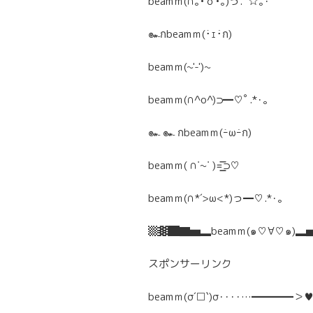
beamｍ(∩｡•ｏ•｡)っ.ﾟ☆｡･
๛กbeamｍ(･̀ｪ･́ก)
beamｍ(~'-')~
beamｍ(∩^o^)⊃━♡ﾟ.*･｡
๛ ๛ กbeamｍ(ｰ̀ωｰ́ก)
beamｍ( ∩˙~˙ )=͟͟͞͞⊃♡
beamｍ(∩*´>ω<*)っ━♡.*･｡
▒▓█▇▅▂beamｍ(๑♡∀♡๑)
スポンサーリンク
beamｍ(σ´□`)σ････…━━━━＞♥ｽ