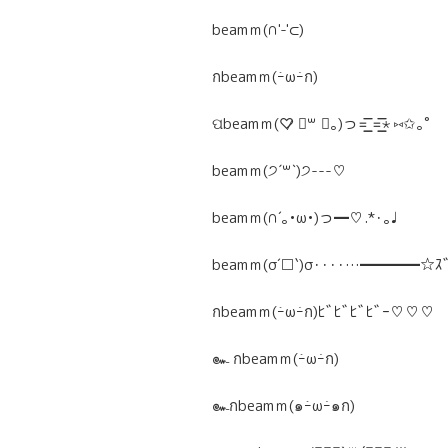
beamｍ(∩'-'⊂)
กbeamｍ(ｰ̀ωｰ́ก)
ପbeamｍ(♡̷ ॑꒳ ॑｡)っ=͟͟͞͞ =͟͟͞͞⋆ ⑅✩｡˚
beamｍ(੭ˊ꒳​ˋ)੭---♡
beamｍ(∩´｡•ω•)っ━♡.*･｡♩
beamｍ(σ´□`)σ････…━━━━☆ｽﾞｷ
กbeamｍ(ｰ̀ωｰ́ก)ﾋﾞﾋﾞﾋﾞﾋﾞｰ♡♡♡
๛ กbeamｍ(ｰ̀ωｰ́ก)
๛กbeamｍ(๑ｰ̀ωｰ́๑ก)