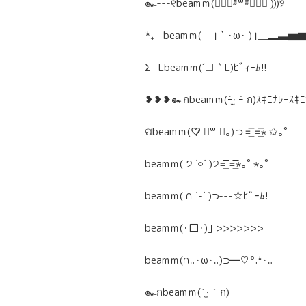
๛---୧⃛beamｍ(๑⃙⃘⁼̴̀꒳⁼̴́๑⃙⃘ )))୨⃛
*₊_ beamｍ( ｣｀･ω･ )｣▁▂▃
Σ≡Lbeamｍ(´□｀L)ﾋﾞｨｰﾑ!!
❥❥❥๛กbeamｍ(ｰ̀·̫ ｰ́ ก)ｽｷﾆﾅﾚｰｽｷﾆ
ପbeamｍ(♡̷ ॑꒳ ॑｡)っ=͟͟͞͞ =͟͟͞͞⋆ ✩｡˚
beamｍ( ੭ ˙࿁˙ )੭=͟͟͞͞ =͟͟͞͞⋆｡˚ ⋆｡˚
beamｍ( ∩ ˙-˙ )⊃---☆ﾋﾞｰﾑ!
beamｍ(･口･)｣ >>>>>>>
beamｍ(∩｡･ω･｡)⊃━♡°.*･｡
๛กbeamｍ(ｰ̀·̫ ｰ́ ก)