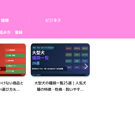
健康
ビジネス
読み方・意味
いけない商品と
大型犬の種類一覧25選｜人気犬
大型犬の子犬の育て方
選び方＆...
種の特徴・性格・飼いやす...
｜成長期の食事・しつ