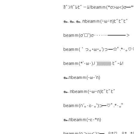
ｶﾞﾝﾊﾞﾚﾋﾞ－ﾑ!beamｍ(*σ>ω<)σ
๛ ๛ ๛ กbeamｍ(ｰ̀ωｰ́ก)ﾋﾞﾋﾞﾋﾞ
beamｍ(σ´□`)σ････…━━━━＞
beamｍ(｀っ｡•ω•｡´)っ━☆ﾟ.*･｡
beamｍ(*´･ω･)ﾉ )))))))))))) ﾋﾞｰﾑ!
๛กbeamｍ(-ω-´ก)
๛ กbeamｍ(ｰ̀ωｰ́ก)ﾋﾞﾋﾞﾋﾞ
beamｍ(∩´｡･o･｡`)⊃━♡ﾟ.*･｡ﾟ
๛กbeamｍ(•ε-*ก)
beamｍ(∩＞ω＜)⊃━.｡º*♡.｡º*.｡*