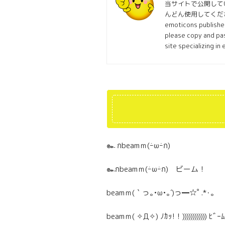
当サイトで公開して
んどん使用してくださ
emoticons published
please copy and pas
site specializing in
๛ กbeamｍ(ｰ̀ωｰ́ก)
๛กbeamｍ(ｰ̀ωｰ́ก) ビーム！
beamｍ(｀っ｡•ω•｡´)っ━☆ﾟ.*･｡
beamｍ( ✧Д✧) ﾉｶｯ!！)))))))))))) ﾋﾞｰﾑ