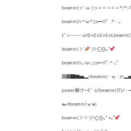
beamｍ(っ`･ω･)っ＝＝＝＝＝*;'*';
beamｍ(∩＾ω＾)⊃━☆゜.*・。
ﾋﾞｨｰｰｰｰｰｰﾑ!!Σ≡Σ≡Σ≡Σ≡Lbeamｍ(
beamｍ( ੭ ˙
˙ )੭=͟͟͞͞ =͟͟͞͞⋆｡˚
beamｍ(∩｡•ω•｡)⊃━☆ﾟ.*･｡ﾟ
▒▓█▇▅▂∩beamｍ(・ω・)∩
power届け～ﾋﾞ-ﾑ!!beamｍ(´0`)ﾉ
๛กbeamｍ(•ﻌ•๑)
beamｍ( ੭ ˙࿁˙ )੭=͟͟͞͞ =͟͟͞͞⋆｡˚ ⋆｡˚