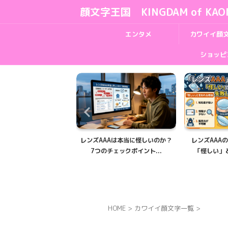
顔文字王国 KINGDAM of KAO
エンタメ
カワイイ顔
ショッピ
AAの処方箋提出ガイド｜
レンズAAAは本当に怪しいのか？
レンズAAA
理由から提出期限...
7つのチェックポイント...
「怪しい」と
HOME
>
カワイイ顔文字一覧
>