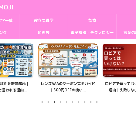
MOJI
文字一覧
役立つ雑学
飲食
ング
知恵袋
電子機器・テクノロジー
言葉の
の評判を徹底解説｜
レンズAAAのクーポン完全ガイド
ロピアで買っては
言われる理由...
｜500円OFFの使い...
理由｜失敗しない