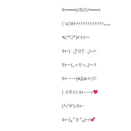
ｷｬ━━(//ﾛ//)/━━ｯ
( 'ω')ｷｬｧｧｧｧｧｧｧｧｧｧｧｧ｡｡｡
٩(;°□°)۶ ﾋｬ〜
ｷｬｰ( ૢ⁼̴̤̆ ꇴ ⁼̴̤̆ ૢ)~ෆ
ｷｬー(,,> ꇴ <,,)ー!!
ｷｬｰｰｰｰ(ฅДฅ〃)♡
( 〃∇〃) ｷｬｰｰｰｯ
(*ﾉ´∀`)ﾉｷｬｰ
ｷｬｰ(⁎˃ ꇴ ˂⁎)ｰｯ