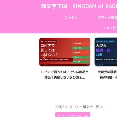
顔文字王国 KINGDAM of KAO
エンタメ
カワイイ顔
ショッピ
買ってはいけない商品と
大型犬の種類一覧25選｜人気犬
大型犬の子犬
敗しない選び方＆...
種の特徴・性格・飼いやす...
｜成長期の食
HOME
>
カワイイ顔文字一覧
>
カワイイ顔文字一覧