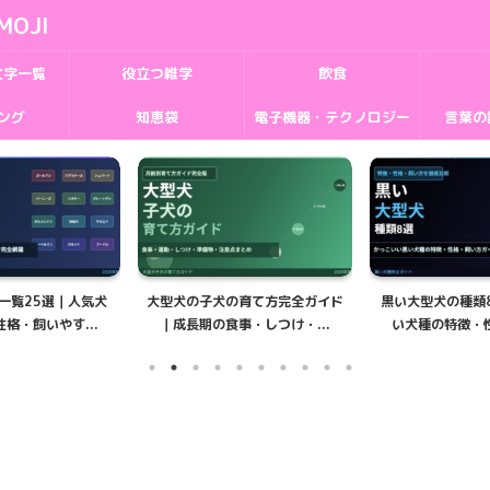
MOJI
文字一覧
役立つ雑学
飲食
ング
知恵袋
電子機器・テクノロジー
言葉の
の育て方完全ガイド
黒い大型犬の種類8選｜かっこい
大型犬の名前おすす
事・しつけ・...
い犬種の特徴・性格・飼い...
ス・メス別人気ラ