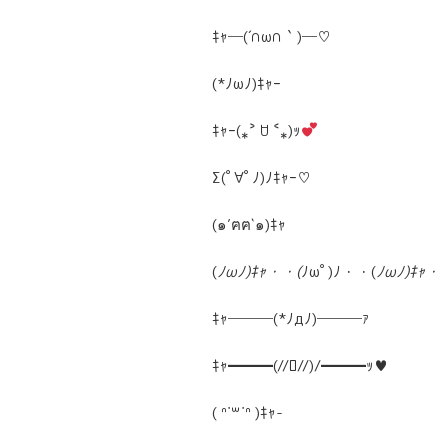
ｷｬ─(´∩ω∩｀)─♡
(*ﾉωﾉ)ｷｬｰ
ｷｬｰ(⁎˃ ꇴ ˂⁎)ｯ
Σ(ﾟ∀ﾟﾉ)ﾉｷｬｰ♡
(๑′ฅฅ‵๑)ｷｬ
(
ﾉωﾉ)ｷｬ・・(
ﾉωﾟ)ﾉ・・(
ﾉωﾉ)ｷｬ・
ｷｬ───(*ﾉдﾉ)───ｧ
ｷｬ━━━(//ﾛ//)/━━━ｯ♥
( ᐢ˙꒳​˙ᐢ )ｷｬ-