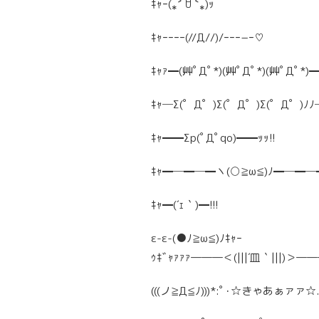
ｷｬｰ(⁎˃ ꇴ ˂⁎)ｯ
ｷｬｰｰｰｰ(//Д//)/ｰｰｰ−ｰ♡
ｷｬｧ━(艸ﾟДﾟ*)(艸ﾟДﾟ*)(艸ﾟДﾟ*)
ｷｬ─Σ(゜Д゜)Σ(゜Д゜)Σ(゜Д゜)ﾉﾉ─ｧ
ｷｬ━━Σp(ﾟДﾟqo)━━ｯｯ!!
ｷｬ━─━─━ヽ(○≧ω≦)ﾉ━─━─━!!
ｷｬ━(´ｪ｀)━!!!
ε-ε-(●ﾉ≧ω≦)ﾉｷｬｰ
ｩｷﾞｬｧｧｧ―――＜(|||´皿｀|||)＞―
(((ノ≧Д≦ﾉ)))*:ﾟ･☆きゃあぁァァ☆.