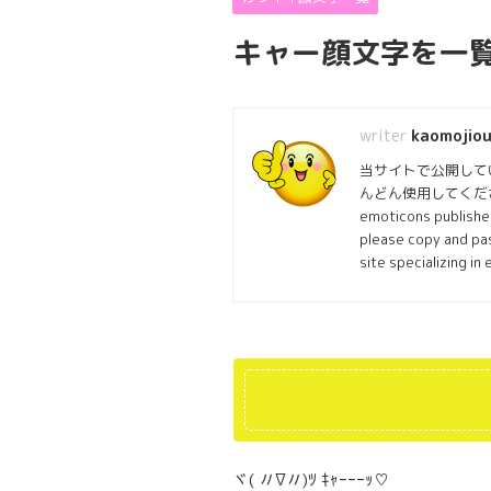
キャー顔文字を一
kaomojiou
当サイトで公開して
んどん使用してくださ
emoticons published
please copy and pas
site specializing in
ヾ( 〃∇〃)ﾂ ｷｬｰｰｰｯ♡