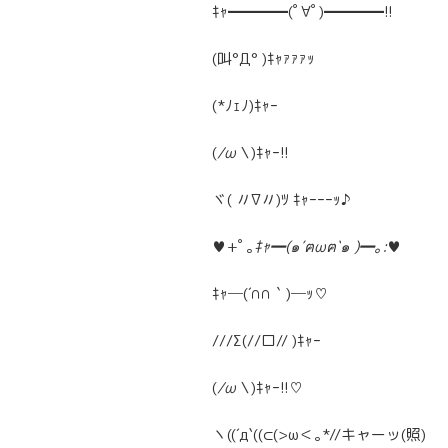
ｷｬ━━━━(ﾟ∀ﾟ)━━━━!!
(叫°Д° )ｷｬｧｧｧｯ
(*ﾉｪﾉ)ｷｬｰ
(
/ω＼
)ｷｬｰ!!
ヾ( 〃∇〃)ﾂ ｷｬｰｰｰｯ♪
♥+ﾟ｡
ｷｬ━(๑′ฅωฅ‵๑ )━｡:
♥
ｷｬ─(´∩∩｀)─ｯ♡
///Σ(//ロ// )ｷｬｰ
(
/ω＼
)ｷｬｰ!!♡
ヽ((´д`((⊂(>ω＜｡*//キャーッ(照)