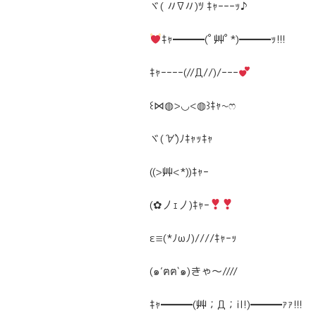
ヾ( 〃∇〃)ﾂ ｷｬｰｰｰｯ♪
ｷｬ━━━(ﾟ艸ﾟ*)━━━ｯ!!!
ｷｬｰｰｰｰ(//Д//)/ｰｰｰ
꒰⋈◍>◡<◍꒱ｷｬ~ෆ
ヾ(
´∀`
)ﾉｷｬｯｷｬ
((>艸<*))ｷｬｰ
(✿丿ｪ丿)ｷｬｰ
ε≡(*ﾉωﾉ)////ｷｬｰｯ
(๑′ฅฅ‵๑)きゃ〜////
ｷｬ━━━(艸；Д；il!)━━━ｧｧ!!!