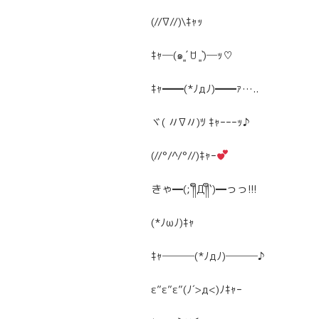
(//∇//)\ｷｬｯ
ｷｬ─(๑ˊ͈ ꇴ ˋ͈)─ｯ♡
ｷｬ━━(*ﾉдﾉ)━━ｧ…..
ヾ( 〃∇〃)ﾂ ｷｬｰｰｰｯ♪
(//°/^/°//)ｷｬｰ
きゃ━(;´༎ຶД༎ຶ`)━っっ!!!
(*ﾉωﾉ)ｷｬ
ｷｬ───(*ﾉдﾉ)───♪
ε”ε”ε”(ﾉ´>д<)ﾉｷｬｰ