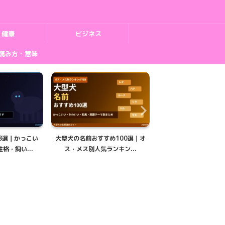
健康
ビジネス
読み方・意味
め100選｜オ
大型犬の年齢を人間換算！早見表
大型犬ベッドの選び方
ンキン...
と計算式・シニア期の見分...
｜失敗しないサイズ・