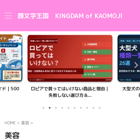
顔文字王国 KINGDAM of KAOMOJI
ド｜500
ロピアで買ってはいけない商品と理由｜
大型犬の
失敗しない選び方＆...
HOME
>
美容
>
美容