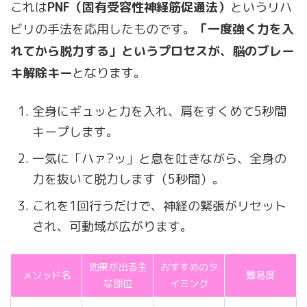
これは
PNF（固有受容性神経筋促通法）
というリハ
ビリの手法を応用したものです。
「一度強く力を入
れてから脱力する」というプロセスが、脳のブレー
キ解除キー
となります。
全身にギュッと力を入れ、肩をすくめて5秒間
キープします。
一気に「ハァ?ッ」と息を吐きながら、全身の
力を抜いて脱力します（5秒間）。
これを1回行うだけで、神経の緊張がリセット
され、可動域が広がります。
効果が出る主
おすすめのタ
メソッド名
難易度
な部位
イミング