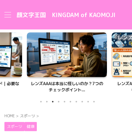
顔文字王国 KINGDAM of KAOMOJI
ド｜必要な
レンズAAAは本当に怪しいのか？7つの
レンズA
チェックポイント...
HOME
>
スポーツ
>
スポーツ
健康