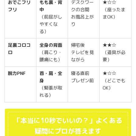
おでこフリ
もも裏・背
デスクワー
★☆☆
フリ
中
クの合間
（座ったま
（前屈がし
お風呂上が
まOK）
やすくな
り
る）
足裏コロコ
全身の背面
帰宅後
★★☆
ロ
（肩こり・
テレビを見
（道具が必
腰痛にも）
ながら
要）
脱力PNF
首・肩・全
寝る直前
★☆☆
身
プレゼン前
（どこでも
（緊張が取
OK）
れる）
「本当に10秒でいいの？」よくある
疑問にプロが答えます