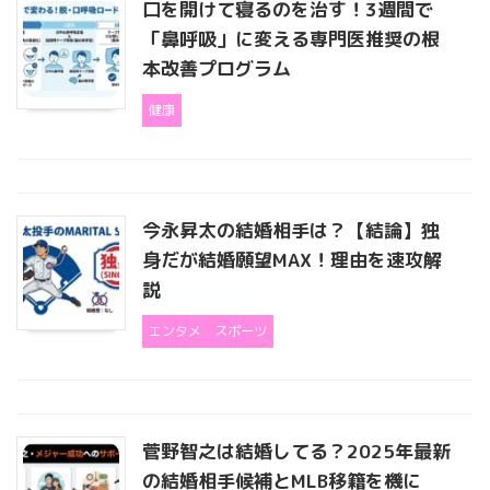
口を開けて寝るのを治す！3週間で
「鼻呼吸」に変える専門医推奨の根
本改善プログラム
健康
今永昇太の結婚相手は？【結論】独
身だが結婚願望MAX！理由を速攻解
説
エンタメ
スポーツ
菅野智之は結婚してる？2025年最新
の結婚相手候補とMLB移籍を機に