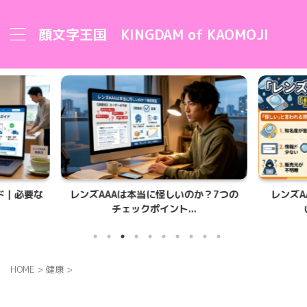
顔文字王国 KINGDAM of KAOMOJI
ド｜必要な
レンズAAAは本当に怪しいのか？7つの
レンズA
チェックポイント...
HOME
>
健康
>