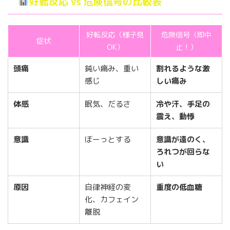
好転反応 vs 危険信号の比較表
好転反応（様子見
危険信号（即中
症状
OK）
止！）
頭痛
鈍い痛み、重い
割れるような激
感じ
しい痛み
体感
眠気、だるさ
冷や汗、手足の
震え、動悸
意識
ぼーっとする
意識が遠のく、
ろれつが回らな
い
原因
自律神経の変
重度の低血糖
化、カフェイン
離脱