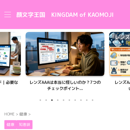
顔文字王国 KINGDAM of KAOMOJI
ド｜必要な
レンズAAAは本当に怪しいのか？7つの
レンズA
チェックポイント...
HOME
>
健康
>
健康
知恵袋